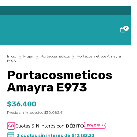
0
Inicio
>
Mujer
>
Portacosméticos
>
Portacosmeticos Amayra
E973
Portacosmeticos
Amayra E973
$36.400
Precio sin impuestos
$30.082,64
Cuotas SIN interés con
DÉBITO
3
cuotas sin interés de
$12.133,33