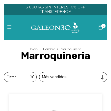
3 CUOTAS SIN INTERÉS 10% OFF
TRANSFERENCIA
0
Inicio
>
Hombre
>
Marroquineria
Marroquineria
Filtrar