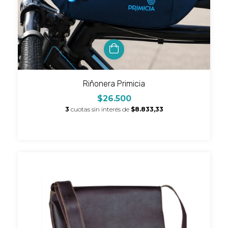
Riñonera Primicia
$26.500
3
cuotas sin interés de
$8.833,33