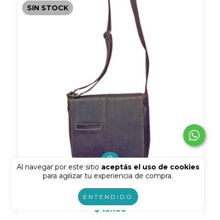
SIN STOCK
Al navegar por este sitio
aceptás el uso de cookies
para agilizar tu experiencia de compra.
Morral con Bolsillo Chico
ENTENDIDO
$45.100
3
cuotas sin interés de
$15.033,33