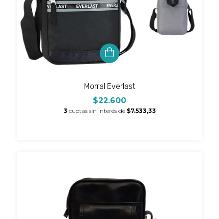
Morral Everlast
$22.600
3
cuotas sin interés de
$7.533,33