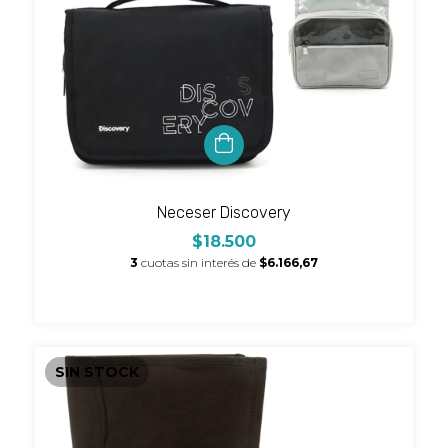
Neceser Discovery
$18.500
3
cuotas sin interés de
$6.166,67
SIN STOCK