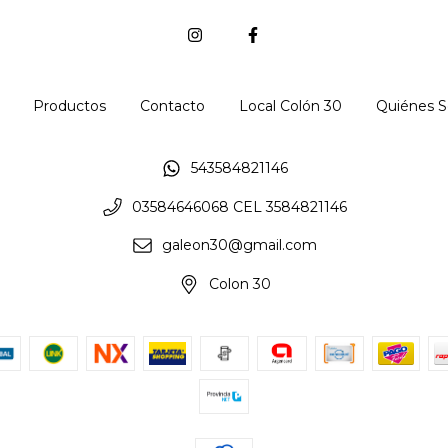
Productos
Contacto
Local Colón 30
Quiénes 
543584821146
03584646068 CEL 3584821146
galeon30@gmail.com
Colon 30