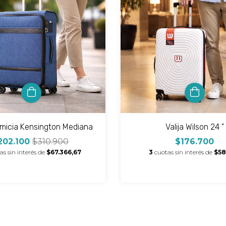
rimicia Kensington Mediana
Valija Wilson 24 "
202.100
$310.900
$176.700
as sin interés de
$67.366,67
3
cuotas sin interés de
$58