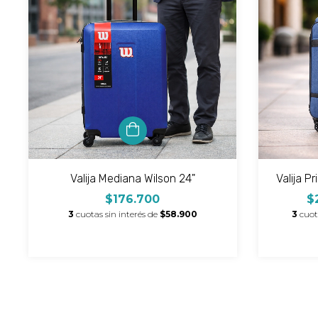
Valija Mediana Wilson 24"
Valija P
$176.700
$
3
cuotas sin interés de
$58.900
3
cuot