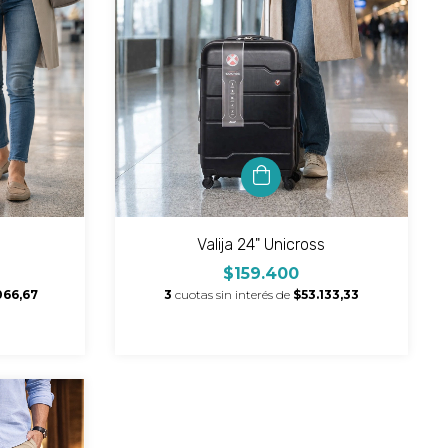
5
Valija 24" Unicross
$159.400
066,67
3
cuotas sin interés de
$53.133,33