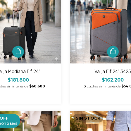
alija Mediana Elf 24"
Valija Elf 24" 342
$181.800
$162.200
tas sin interés de
$60.600
3
cuotas sin interés de
$54.
 OFF
SIN STOCK
O 1 O MÁS