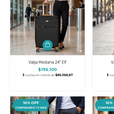
Valija Mediana 24" Elf
V
$196.100
3
cuotas sin interés de
$65.366,67
3
cuo
10% OFF
10%
COMPRANDO 1 O MÁS
COMPRAND