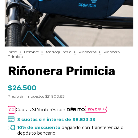
Inicio
>
Hombre
>
Marroquineria
>
Riñoneras
>
Riñonera
Primicia
Riñonera Primicia
$26.500
Precio sin impuestos
$21.900,83
Cuotas SIN interés con
DÉBITO
3
cuotas sin interés de
$8.833,33
10% de descuento
pagando con Transferencia o
depósito bancario