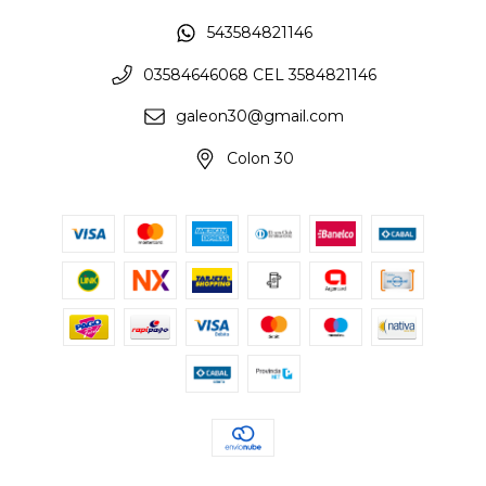
543584821146
03584646068 CEL 3584821146
galeon30@gmail.com
Colon 30